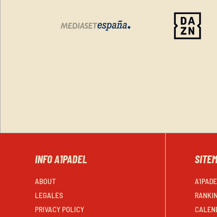
INFO A1PADEL
SITE
ABOUT
A1PAD
LEGALES
RANKI
PRIVACY POLICY
CALEN