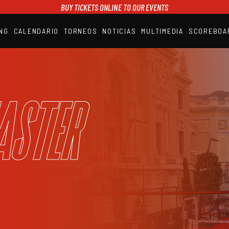
BUY TICKETS ONLINE TO OUR EVENTS
NG
CALENDARIO
TORNEOS
NOTICIAS
MULTIMEDIA
SCOREBOA
A1PADEL
RANKING
CALENDARIO
TORNEOS
NOTICIAS
aster
MULTIMEDIA
SCOREBOARD
STREAMING