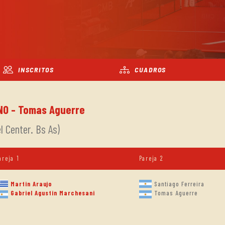
INSCRITOS
CUADROS
INO - Tomas Aguerre
 Center. Bs As)
areja 1
Pareja 2
Martin Araujo
Santiago Ferreira
Tomas Aguerre
Gabriel Agustin Marchesani