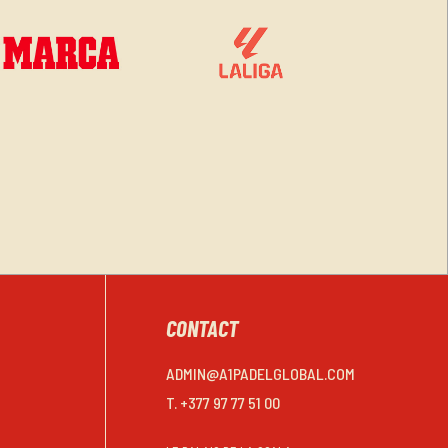
CONTACT
ADMIN@A1PADELGLOBAL.COM
T. +377 97 77 51 00