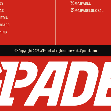
OS
@A1PADEL
AS
@A1PADELGLOBAL
MEDIA
BOARD
MING
© Copyright 2026 A1Padel. All rights reserved. A1padel.com