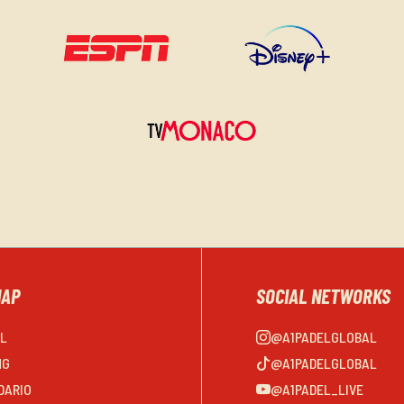
MAP
SOCIAL NETWORKS
EL
@A1PADELGLOBAL
NG
@A1PADELGLOBAL
DARIO
@A1PADEL_LIVE