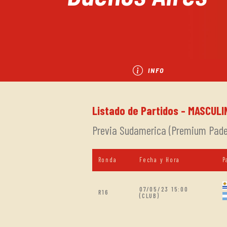
INFO
Listado de Partidos - MASCUL
Previa Sudamerica (Premium Padel
Ronda
Fecha y Hora
P
07/05/23 15:00
R16
(CLUB)