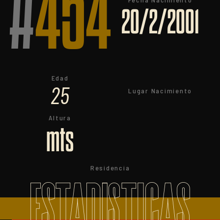
#
454
20/2/2001
Edad
25
Lugar Nacimiento
Altura
mts
Residencia
ESTADISTICAS