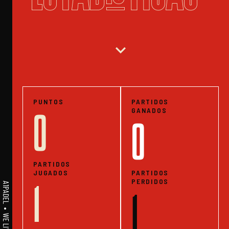
expand_more
PUNTOS
PARTIDOS
GANADOS
0
0
PARTIDOS
JUGADOS
PARTIDOS
PERDIDOS
1
1