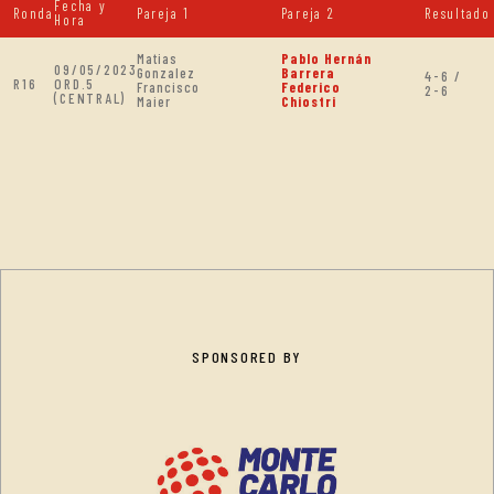
Fecha y
Ronda
Pareja 1
Pareja 2
Resultado
Hora
Matias
Pablo Hernán
09/05/2023
Gonzalez
Barrera
4-6 /
R16
ORD.5
Francisco
Federico
2-6
(CENTRAL)
Maier
Chiostri
SPONSORED BY