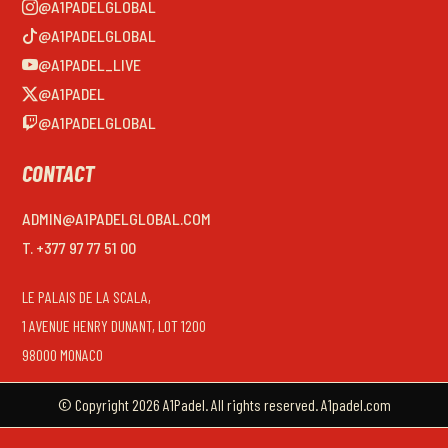
@A1PADELGLOBAL
@A1PADELGLOBAL
@A1PADEL_LIVE
@A1PADEL
@A1PADELGLOBAL
CONTACT
ADMIN@A1PADELGLOBAL.COM
T. +377 97 77 51 00
LE PALAIS DE LA SCALA,
1 AVENUE HENRY DUNANT, LOT 1200
98000 MONACO
© Copyright 2026 A1Padel. All rights reserved. A1padel.com