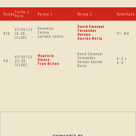
Fecha y
Ronda
Pareja 1
Pareja 2
Resultado
Hora
David Emanuel
Geremias
07/05/23
Fernández
Caluva
R16
16:30
P1: WO
Hernán
Luciano Lemos
(CLUB)
Gastón Borla
David Emanuel
Mauricio
07/05/23
Fernández
6-3 /
Rivero
R8
22:30
Hernán Gastón
6-0
Fran Britos
(CLUB)
Borla
SPONSORED BY