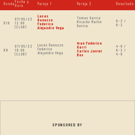
Fecha y
Ronda
Pareja 1
Pareja 2
Resultado
Hora
Lucas
Tomas Garcia
07/05/23
Danuzzo
6-2 /
Ricardo Martin
R16
12:00
Federico
6-2
Garcia
(CLUB)
Alejandro Vega
Ivan Federico
Lucas Danuzzo
07/05/23
4-6 /
Garri
Federico
R8
18:00
6-2 /
Carlos Javier
Alejandro Vega
(CLUB)
4-6
Res
SPONSORED BY