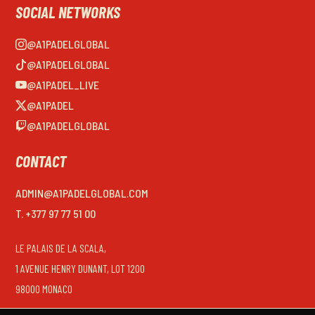
SOCIAL NETWORKS
@A1PADELGLOBAL
@A1PADELGLOBAL
@A1PADEL_LIVE
@A1PADEL
@A1PADELGLOBAL
CONTACT
ADMIN@A1PADELGLOBAL.COM
T. +377 97 77 51 00
LE PALAIS DE LA SCALA,
1 AVENUE HENRY DUNANT, LOT 1200
98000 MONACO