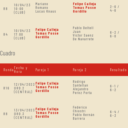
Mariano
Felipe Calleja
10/04/23
2-6 /
Romano
Tomas Posse
R8
10:00
4-6
Lucas Knaus
Gordillo
(CLUB)
Pablo Deltell
Felipe Calleja
10/04/23
Juan
6-2 /
Tomas Posse
R4
17:00
Victor Saenz
6-0
Gordillo
(CLUB)
De Navarrete
Cuadro
Fecha y
Ronda
Pareja 1
Pareja 2
Resultado
Hora
Rodrigo
Felipe Calleja
12/04/2023
Santellan
6-1 /
Tomas Posse
R16
ORD.2
Alejandro
6-2
Gordillo
(CENTRAL)
Perez Porta
Federico
Felipe Calleja
13/04/2023
Chiostri
6-4 /
Tomas Posse
R8
ORD.3
Pablo Hernán
6-3
Gordillo
(CENTRAL)
Barrera