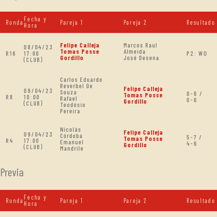
Fecha y
Ronda
Pareja 1
Pareja 2
Resultado
Hora
Felipe Calleja
Marcos Raul
08/04/23
Tomas Posse
Almeida
R16
17:00
P2: WO
Gordillo
José Desena
(CLUB)
Carlos Eduardo
Reverbel De
Felipe Calleja
09/04/23
Souza
0-6 /
Tomas Posse
R8
10:00
Rafael
0-6
Gordillo
(CLUB)
Teodósio
Pereira
Nicolás
Felipe Calleja
09/04/23
Córdoba
5-7 /
Tomas Posse
R4
17:00
Emanuel
4-6
Gordillo
(CLUB)
Mandrile
Previa
Fecha y
Ronda
Pareja 1
Pareja 2
Resultado
Hora