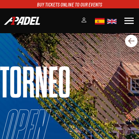
BUY TICKETS ONLINE TO OUR EVENTS
menu
A1PADEL
RANKING
CALENDARIO
TORNEO
TORNEOS
NOTICIAS
MULTIMEDIA
SCOREBOARD
STREAMING
Open