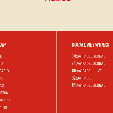
MAP
SOCIAL NETWORKS
EL
@A1PADELGLOBAL
NG
@A1PADELGLOBAL
DARIO
@A1PADEL_LIVE
OS
@A1PADEL
AS
@A1PADELGLOBAL
MEDIA
BOARD
MING