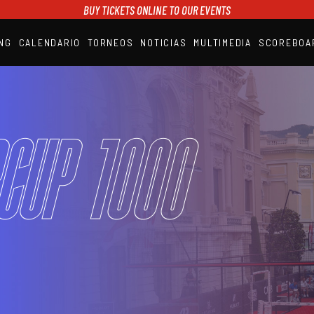
BUY TICKETS ONLINE TO OUR EVENTS
NG
CALENDARIO
TORNEOS
NOTICIAS
MULTIMEDIA
SCOREBOA
A1PADEL
RANKING
CALENDARIO
TORNEOS
NOTICIAS
CUP 1000
MULTIMEDIA
SCOREBOARD
STREAMING