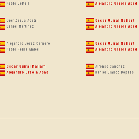
Pablo Deltell
Alejandro Urzola Abad
Oier Zazua Aostri
Oscar Guiral Mallart
Daniel Martínez
Alejandro Urzola Abad
Alejandro Jerez Carnero
Oscar Guiral Mallart
Pablo Reina Ambel
Alejandro Urzola Abad
Oscar Guiral Mallart
Alfonso Sánchez
Alejandro Urzola Abad
Daniel Blanco Dopazo