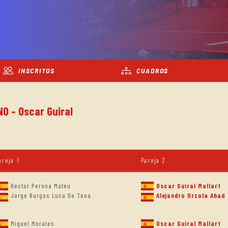
INSCRITOS
CUADROS
NO - Oscar Guiral
areja 1
Pareja 2
Hector Perona Mateu
Oscar Guiral Mallart
Jorge Burgos Luca De Tena
Alejandro Urzola Abad
Miguel Morales
Oscar Guiral Mallart