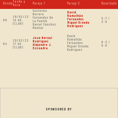
Fecha y
Ronda
Pareja 1
Pareja 2
Resultado
Hora
Guillermo
David
Borrero
Ramalhão
28/02/23
Fernández De
5-7 /
Fernandes
R8
10:00
La Puente
3-6
Miguel Ornedo
(CLUB)
Daniel Sánchez
Rodriguez
Montiel
David
Jose Bernal
Ramalhão
28/02/23
Rodriguez
6-3 /
Fernandes
R4
17:00
Alejandro J.
6-0
Miguel Ornedo
(CLUB)
Escuadra
Rodriguez
SPONSORED BY