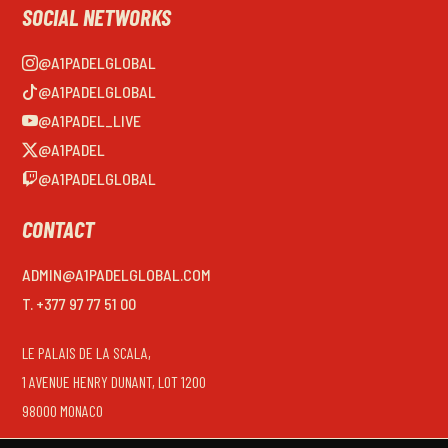
SOCIAL NETWORKS
@A1PADELGLOBAL
@A1PADELGLOBAL
@A1PADEL_LIVE
@A1PADEL
@A1PADELGLOBAL
CONTACT
ADMIN@A1PADELGLOBAL.COM
T. +377 97 77 51 00
LE PALAIS DE LA SCALA,
1 AVENUE HENRY DUNANT, LOT 1200
98000 MONACO