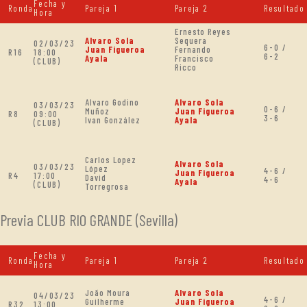
Fecha y
Ronda
Pareja 1
Pareja 2
Resultado
Hora
Ernesto Reyes
Alvaro Sola
Sequera
02/03/23
6-0 /
Juan Figueroa
Fernando
R16
18:00
6-2
Ayala
Francisco
(CLUB)
Ricco
Alvaro Godino
Alvaro Sola
03/03/23
0-6 /
Muñoz
Juan Figueroa
R8
09:00
3-6
Ivan González
Ayala
(CLUB)
Carlos Lopez
Alvaro Sola
03/03/23
López
4-6 /
Juan Figueroa
R4
17:00
David
4-6
Ayala
(CLUB)
Torregrosa
Previa CLUB RIO GRANDE (Sevilla)
Fecha y
Ronda
Pareja 1
Pareja 2
Resultado
Hora
João Moura
Alvaro Sola
04/03/23
4-6 /
Guilherme
Juan Figueroa
R32
13:00