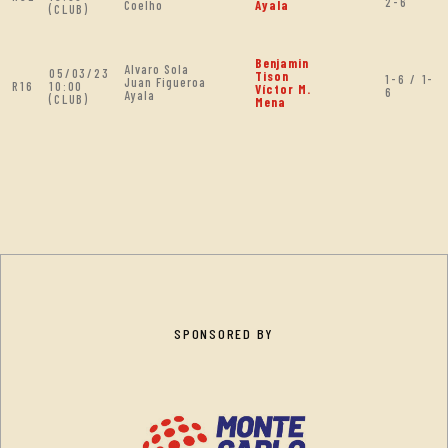
2-6
Coelho
Ayala
(CLUB)
Benjamin
Alvaro Sola
05/03/23
Tison
1-6 / 1-
Juan Figueroa
R16
10:00
Víctor M.
6
Ayala
(CLUB)
Mena
SPONSORED BY