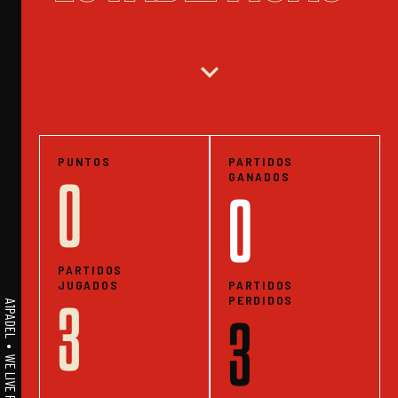
expand_more
PUNTOS
PARTIDOS
GANADOS
0
0
PARTIDOS
JUGADOS
PARTIDOS
PERDIDOS
3
3