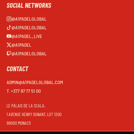
SOCIAL NETWORKS
@A1PADELGLOBAL
@A1PADELGLOBAL
@A1PADEL_LIVE
@A1PADEL
@A1PADELGLOBAL
CONTACT
ADMIN@A1PADELGLOBAL.COM
T. +377 97 77 51 00
LE PALAIS DE LA SCALA,
1 AVENUE HENRY DUNANT, LOT 1200
98000 MONACO