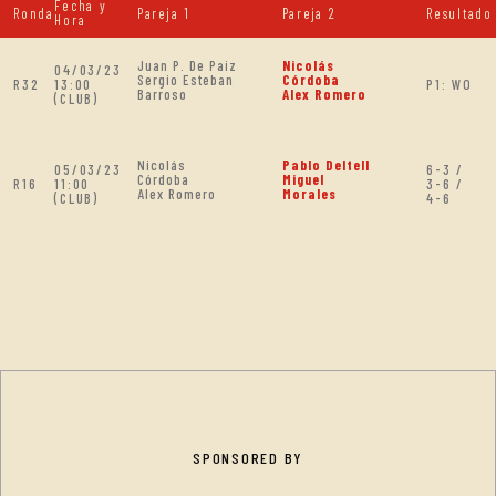
Fecha y
Ronda
Pareja 1
Pareja 2
Resultado
Hora
Juan P. De Paiz
Nicolás
04/03/23
Sergio Esteban
Córdoba
R32
13:00
P1: WO
Barroso
Alex Romero
(CLUB)
Nicolás
Pablo Deltell
05/03/23
6-3 /
Córdoba
Miguel
R16
11:00
3-6 /
Alex Romero
Morales
(CLUB)
4-6
SPONSORED BY