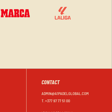
CONTACT
ADMIN@A1PADELGLOBAL.COM
T. +377 97 77 51 00