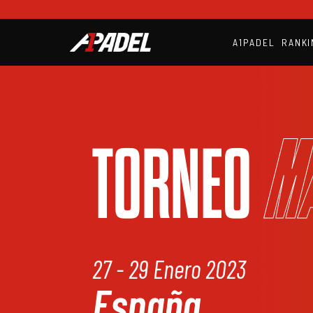
A1PADEL
RANKI
M
TORNEO
27 - 29 Enero 2023
España