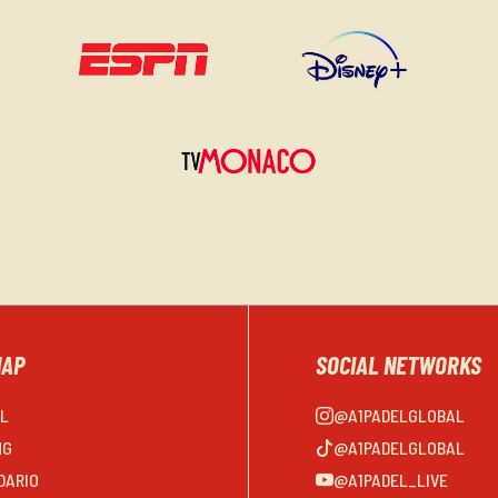
MAP
SOCIAL NETWORKS
EL
@A1PADELGLOBAL
NG
@A1PADELGLOBAL
DARIO
@A1PADEL_LIVE