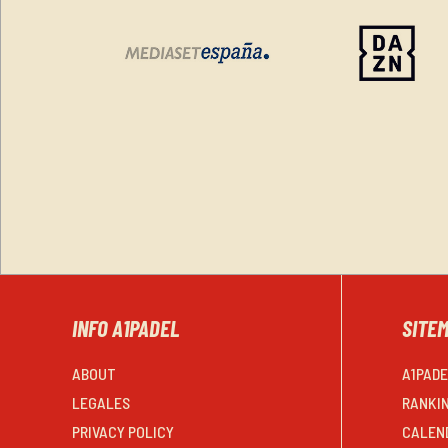
INFO A1PADEL
SITE
ABOUT
A1PAD
LEGALES
RANKI
PRIVACY POLICY
CALEN