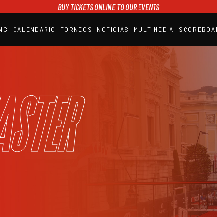
BUY TICKETS ONLINE TO OUR EVENTS
NG
CALENDARIO
TORNEOS
NOTICIAS
MULTIMEDIA
SCOREBOA
A1PADEL
RANKING
CALENDARIO
TORNEOS
NOTICIAS
aster
MULTIMEDIA
SCOREBOARD
STREAMING