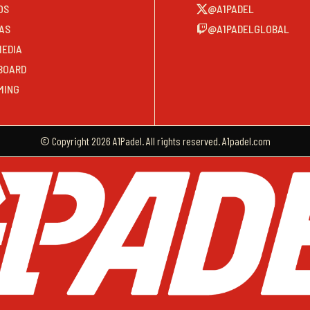
OS
@A1PADEL
AS
@A1PADELGLOBAL
MEDIA
BOARD
MING
© Copyright 2026 A1Padel. All rights reserved. A1padel.com