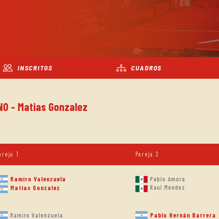
INSCRITOS
CUADROS
NO - Matias Gonzalez
areja 1
Pareja 2
Ramiro Valenzuela
Pablo Amora
Raul Mendez
Matias Gonzalez
Ramiro Valenzuela
Pablo Hernán Barrera