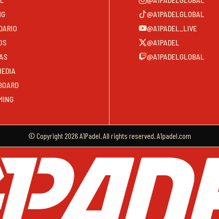
NG
@A1PADELGLOBAL
DARIO
@A1PADEL_LIVE
OS
@A1PADEL
AS
@A1PADELGLOBAL
MEDIA
BOARD
MING
© Copyright 2026 A1Padel. All rights reserved. A1padel.com