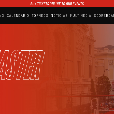
BUY TICKETS ONLINE TO OUR EVENTS
NG
CALENDARIO
TORNEOS
NOTICIAS
MULTIMEDIA
SCOREBOA
A1PADEL
RANKING
CALENDARIO
TORNEOS
NOTICIAS
aster
MULTIMEDIA
SCOREBOARD
STREAMING