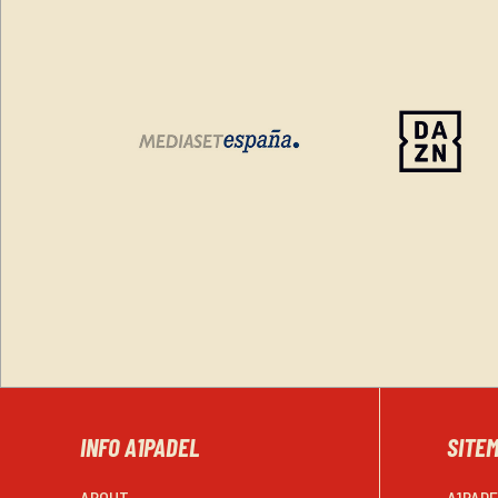
INFO A1PADEL
SITE
ABOUT
A1PAD