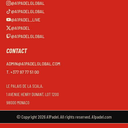
@A1PADELGLOBAL
@A1PADELGLOBAL
@A1PADEL_LIVE
@A1PADEL
@A1PADELGLOBAL
CONTACT
ADMIN@A1PADELGLOBAL.COM
T. +377 97 77 51 00
LE PALAIS DE LA SCALA,
1 AVENUE HENRY DUNANT, LOT 1200
98000 MONACO
© Copyright 2026 A1Padel. All rights reserved. A1padel.com