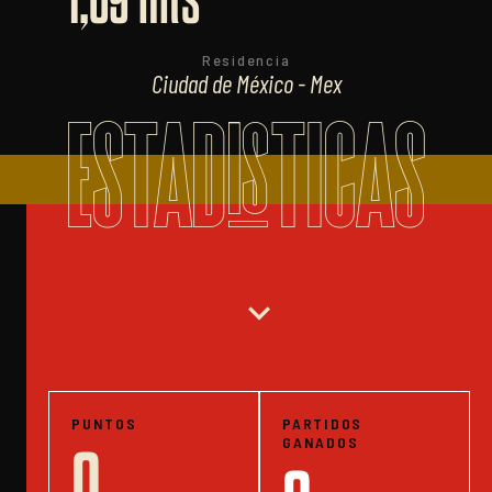
Residencia
Ciudad de México - Mex
ESTADISTICAS
expand_more
PUNTOS
PARTIDOS
GANADOS