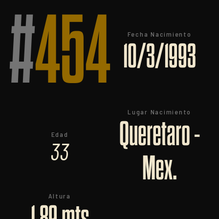
#
454
Fecha Nacimiento
10/3/1993
Lugar Nacimiento
Queretaro -
Edad
33
Mex.
Altura
1,89 mts