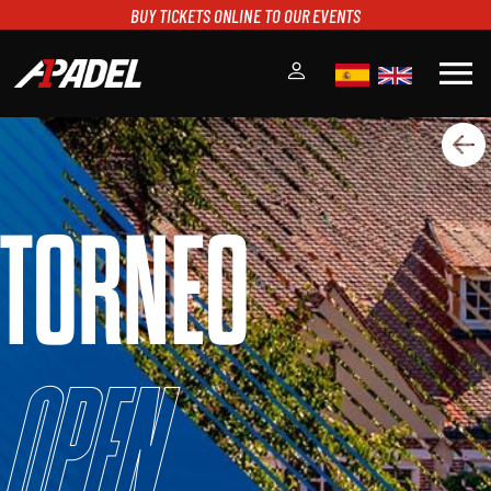
BUY TICKETS ONLINE TO OUR EVENTS
menu
A1PADEL
RANKING
CALENDARIO
TORNEO
TORNEOS
NOTICIAS
MULTIMEDIA
SCOREBOARD
STREAMING
Open