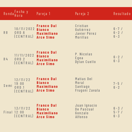
Fecha y
Ronda
Pareja 1
Pareja 2
Resultado
Hora
Franco Dal
Cristian
10/11/2022
6-7 /
Bianco
Gutiérrez
R8
ORD.6
6-2 /
Maximiliano
Javier Pérez
(CENTRAL)
6-3
Arce Simo
Morillas
Franco Dal
P. Nicolas
11/11/2022
Bianco
6-2 /
Egea
R4
ORD.2
Maximiliano
6-3
Dylan Cuello
(CENTRAL)
Arce Simo
Franco Dal
Matias Del
12/11/22
Bianco
Moral
19:00
7-5 /
Semi
Maximiliano
Santiago
ORD.1
6-2
Arce Simo
Frugoni Zavala
(CENTRAL)
Franco Dal
Juan Ignacio
13/11/22
6-3 /
Bianco
De Pascual
Final
12:00
5-7 /
Maximiliano
Gonzalo
(CENTRAL)
6-3
Arce Simo
Alfonso