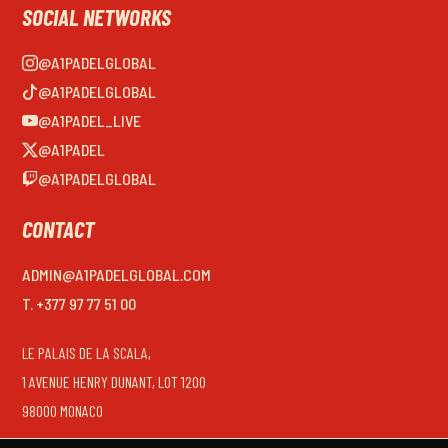
SOCIAL NETWORKS
@A1PADELGLOBAL
@A1PADELGLOBAL
@A1PADEL_LIVE
@A1PADEL
@A1PADELGLOBAL
CONTACT
ADMIN@A1PADELGLOBAL.COM
T. +377 97 77 51 00
LE PALAIS DE LA SCALA,
1 AVENUE HENRY DUNANT, LOT 1200
98000 MONACO