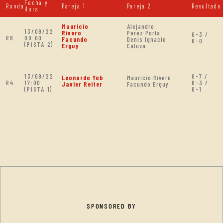
Fecha y
Ronda
Pareja 1
Pareja 2
Resultado
Hora
Mauricio
Alejandro
13/09/22
Rivero
Perez Porta
6-3 /
R8
09:00
Facundo
Denis Ignacio
6-0
(PISTA 2)
Erguy
Caluva
13/09/22
6-7 /
Leonardo Yob
Mauricio Rivero
R4
17:00
6-3 /
Javier Reiter
Facundo Erguy
(PISTA 1)
6-1
SPONSORED BY