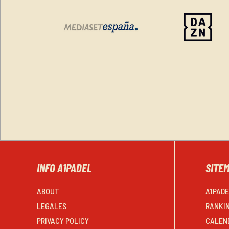
INFO A1PADEL
SITE
ABOUT
A1PAD
LEGALES
RANKI
PRIVACY POLICY
CALEN