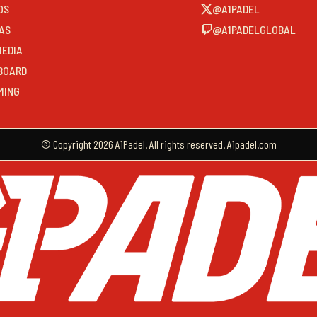
OS
@A1PADEL
AS
@A1PADELGLOBAL
MEDIA
BOARD
MING
© Copyright 2026 A1Padel. All rights reserved. A1padel.com