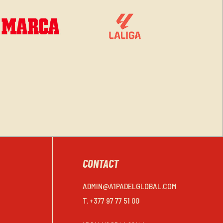
CONTACT
ADMIN@A1PADELGLOBAL.COM
T. +377 97 77 51 00