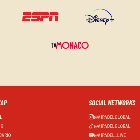
MAP
SOCIAL NETWORKS
EL
@A1PADELGLOBAL
NG
@A1PADELGLOBAL
DARIO
@A1PADEL_LIVE