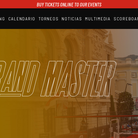
BUY TICKETS ONLINE TO OUR EVENTS
NG
CALENDARIO
TORNEOS
NOTICIAS
MULTIMEDIA
SCOREBOA
A1PADEL
RANKING
CALENDARIO
TORNEOS
NOTICIAS
and Master
MULTIMEDIA
SCOREBOARD
STREAMING