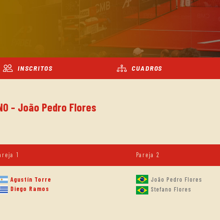
INSCRITOS
CUADROS
NO - João Pedro Flores
areja 1
Pareja 2
João Pedro Flores
Agustín Torre
Diego Ramos
Stefano Flores