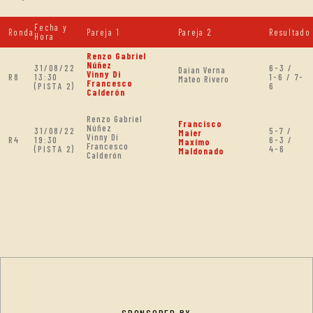
Fecha y
Ronda
Pareja 1
Pareja 2
Resultado
Hora
Renzo Gabriel
Núñez
31/08/22
6-3 /
Daian Verna
Vinny Di
R8
13:30
1-6 / 7-
Mateo Rivero
Francesco
(PISTA 2)
6
Calderón
Renzo Gabriel
Francisco
Núñez
31/08/22
5-7 /
Maier
Vinny Di
R4
19:30
6-3 /
Maximo
Francesco
(PISTA 2)
4-6
Maldonado
Calderón
SPONSORED BY