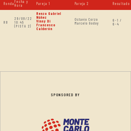
Fecha y
Ronda
Pareja 1
Pareja 2
Resultado
Hora
Renzo Gabriel
Núñez
29/08/22
Octavio Corzo
6-1 /
Vinny Di
R8
10:45
Marcelo Godoy
6-4
Francesco
(PISTA 2)
Calderón
SPONSORED BY