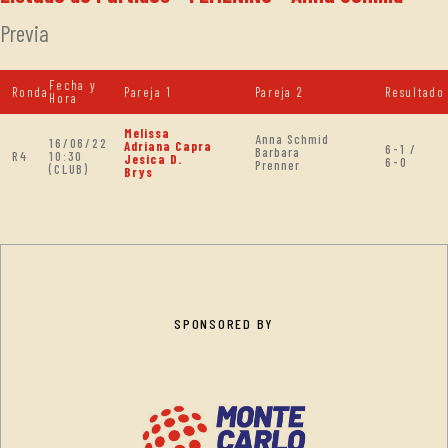
Previa
Fecha y
Ronda
Pareja 1
Pareja 2
Resultado
Hora
Melissa
Anna Schmid
16/06/22
Adriana Capra
6-1 /
Barbara
R4
10:30
Jesica D.
6-0
Prenner
(CLUB)
Brys
SPONSORED BY