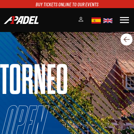
BUY TICKETS ONLINE TO OUR EVENTS
menu
A1PADEL
RANKING
CALENDARIO
TORNEO
TORNEOS
NOTICIAS
MULTIMEDIA
SCOREBOARD
STREAMING
Open