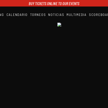
BUY TICKETS ONLINE TO OUR EVENTS
NG
CALENDARIO
TORNEOS
NOTICIAS
MULTIMEDIA
SCOREBOA
A1PADEL
RANKING
CALENDARIO
TORNEOS
NOTICIAS
MULTIMEDIA
SCOREBOARD
STREAMING