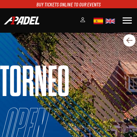
BUY TICKETS ONLINE TO OUR EVENTS
menu
A1PADEL
RANKING
CALENDARIO
TORNEO
TORNEOS
NOTICIAS
MULTIMEDIA
SCOREBOARD
STREAMING
Open