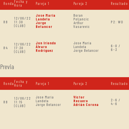
Fecha y
Ronda
Pareja 1
Pareja 2
Resultado
Hora
Jose Maria
Boran
12/06/22
Landeta
Poljancic
R8
11:30
P2: WO
Jorge
Arthur
(CLUB)
Betancor
Vasarevic
Jon Iriondo
Jose Maria
12/06/22
6-0 /
Álvaro
Landeta
R4
17:30
6-3
Rodríguez
Jorge Betancor
(CLUB)
Previa
Fecha y
Ronda
Pareja 1
Pareja 2
Resultado
Hora
Jose Maria
Víctor
13/06/22
2-6 /
Landeta
Recuero
R8
11:15
4-6
Jorge Betancor
Adrián Corona
(CLUB)