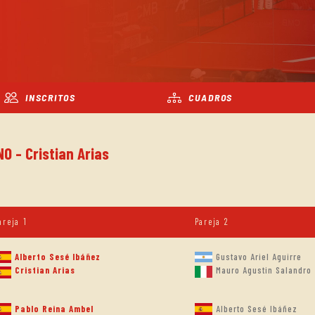
INSCRITOS
CUADROS
O - Cristian Arias
areja 1
Pareja 2
Alberto Sesé Ibáñez
Gustavo Ariel Aguirre
Mauro Agustin Salandro
Cristian Arias
Pablo Reina Ambel
Alberto Sesé Ibáñez