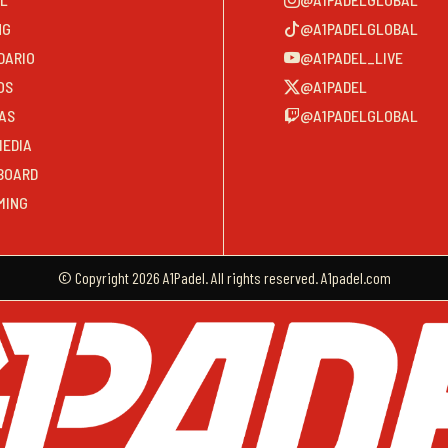
NG
@A1PADELGLOBAL
DARIO
@A1PADEL_LIVE
OS
@A1PADEL
AS
@A1PADELGLOBAL
MEDIA
BOARD
MING
© Copyright 2026 A1Padel. All rights reserved. A1padel.com