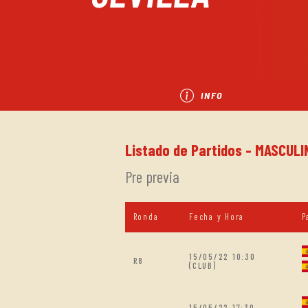
INFO
Listado de Partidos - MASCULIN
Pre previa
Ronda
Fecha y Hora
P
15/05/22 10:30
R8
(CLUB)
15/05/22 17:30