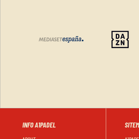
INFO A1PADEL
SITE
ABOUT
A1PAD