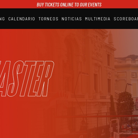
BUY TICKETS ONLINE TO OUR EVENTS
NG
CALENDARIO
TORNEOS
NOTICIAS
MULTIMEDIA
SCOREBOA
A1PADEL
RANKING
CALENDARIO
TORNEOS
NOTICIAS
aster
MULTIMEDIA
SCOREBOARD
STREAMING