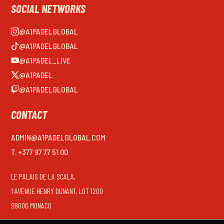
SOCIAL NETWORKS
@A1PADELGLOBAL
@A1PADELGLOBAL
@A1PADEL_LIVE
@A1PADEL
@A1PADELGLOBAL
CONTACT
ADMIN@A1PADELGLOBAL.COM
T. +377 97 77 51 00
LE PALAIS DE LA SCALA,
1 AVENUE HENRY DUNANT, LOT 1200
98000 MONACO