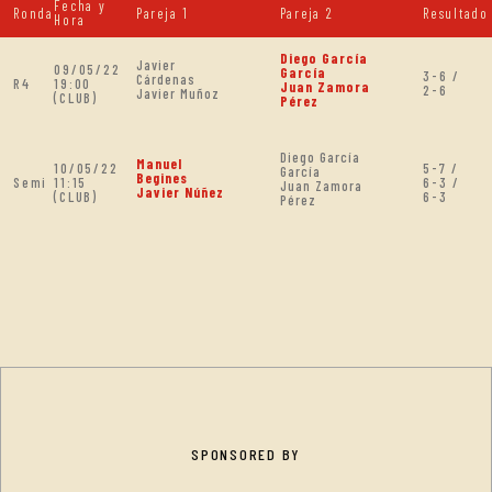
Fecha y
Ronda
Pareja 1
Pareja 2
Resultado
Hora
Diego García
Javier
09/05/22
García
3-6 /
Cárdenas
R4
19:00
Juan Zamora
2-6
Javier Muñoz
(CLUB)
Pérez
Diego García
Manuel
10/05/22
5-7 /
García
Begines
Semi
11:15
6-3 /
Juan Zamora
Javier Núñez
(CLUB)
6-3
Pérez
SPONSORED BY