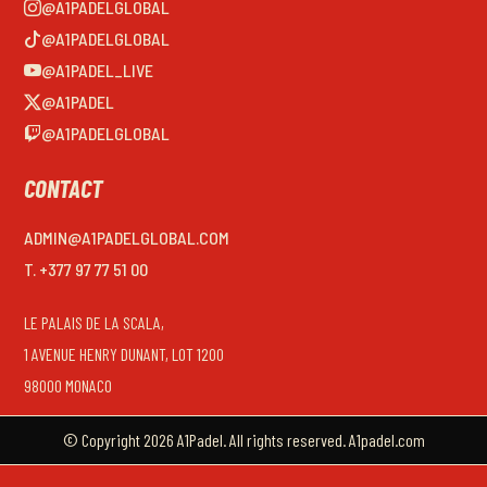
@A1PADELGLOBAL
@A1PADELGLOBAL
@A1PADEL_LIVE
@A1PADEL
@A1PADELGLOBAL
CONTACT
ADMIN@A1PADELGLOBAL.COM
T. +377 97 77 51 00
LE PALAIS DE LA SCALA,
1 AVENUE HENRY DUNANT, LOT 1200
98000 MONACO
© Copyright 2026 A1Padel. All rights reserved. A1padel.com