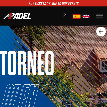
BUY TICKETS ONLINE TO OUR EVENTS
menu
A1PADEL
RANKING
CALENDARIO
TORNEO
TORNEOS
NOTICIAS
MULTIMEDIA
SCOREBOARD
STREAMING
Open