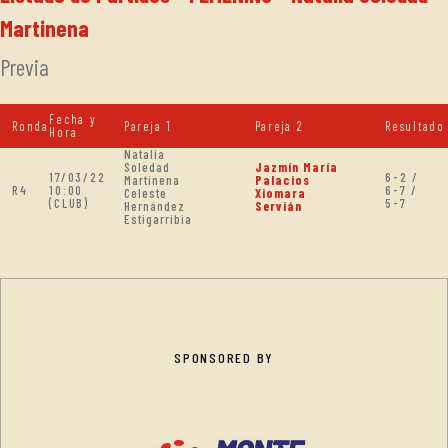
Martinena
Previa
Fecha y
Ronda
Pareja 1
Pareja 2
Resultado
Hora
Natalia
Soledad
Jazmín María
17/03/22
6-2 /
Martinena
Palacios
R4
10:00
6-7 /
Celeste
Xiomara
(CLUB)
5-7
Hernández
Servián
Estigarribia
SPONSORED BY