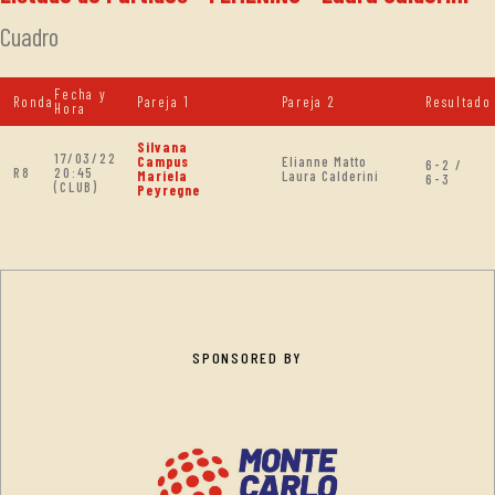
Cuadro
Fecha y
Ronda
Pareja 1
Pareja 2
Resultado
Hora
Silvana
17/03/22
Campus
Elianne Matto
6-2 /
R8
20:45
Mariela
Laura Calderini
6-3
(CLUB)
Peyregne
SPONSORED BY