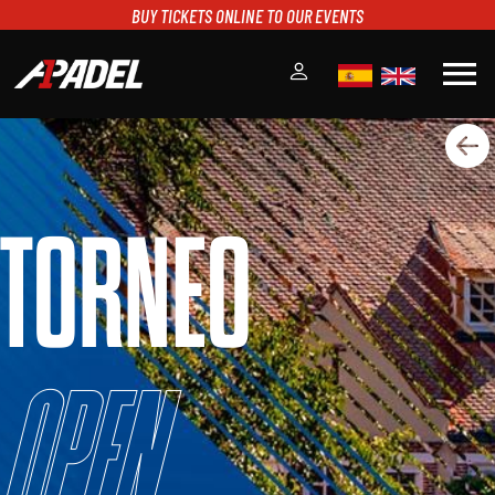
BUY TICKETS ONLINE TO OUR EVENTS
menu
A1PADEL
RANKING
CALENDARIO
TORNEO
TORNEOS
NOTICIAS
MULTIMEDIA
SCOREBOARD
STREAMING
Open