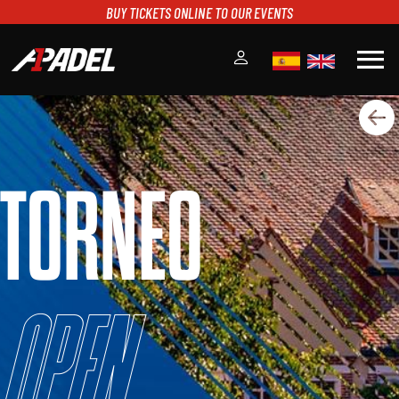
BUY TICKETS ONLINE TO OUR EVENTS
menu
A1PADEL
RANKING
CALENDARIO
TORNEO
TORNEOS
NOTICIAS
MULTIMEDIA
SCOREBOARD
STREAMING
Open