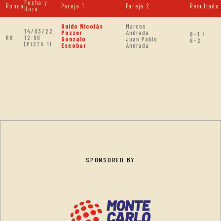
Fecha y
Ronda
Pareja 1
Pareja 2
Resultado
Hora
Guido Nicolás
Marcos
14/03/22
Pozzer
Andrada
6-1 /
R8
12:00
Gonzalo
Juan Pablo
6-2
(PISTA 1)
Escobar
Andrada
SPONSORED BY