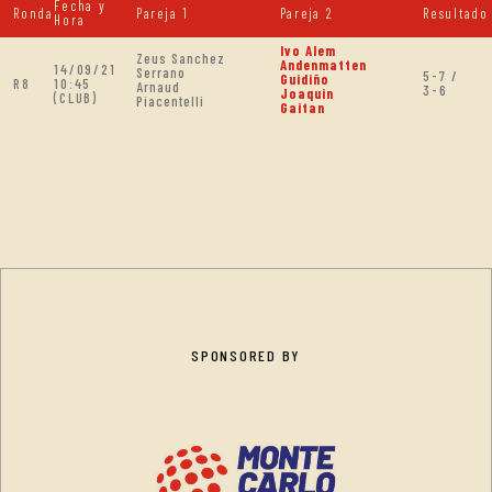
Fecha y
Ronda
Pareja 1
Pareja 2
Resultado
Hora
Ivo Alem
Zeus Sanchez
Andenmatten
14/09/21
Serrano
5-7 /
Guidiño
R8
10:45
Arnaud
3-6
Joaquin
(CLUB)
Piacentelli
Gaitan
SPONSORED BY