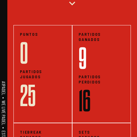
expand_more
PUNTOS
PARTIDOS
GANADOS
0
9
PARTIDOS
JUGADOS
PARTIDOS
PERDIDOS
25
A1PADEL • WE LIVE PADEL • ESTADISTICAS
16
TIEBREAK
SETS