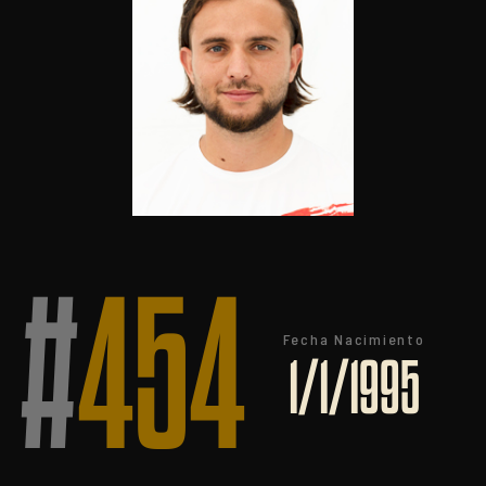
#
454
Fecha Nacimiento
1/1/1995