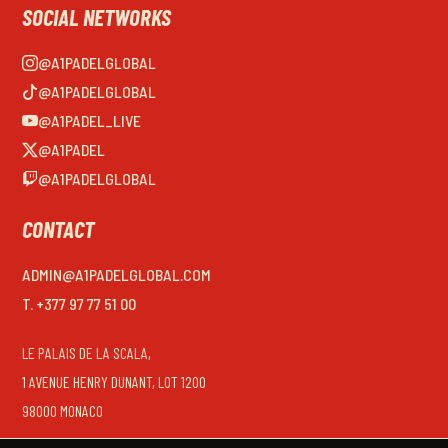
SOCIAL NETWORKS
@A1PADELGLOBAL
@A1PADELGLOBAL
@A1PADEL_LIVE
@A1PADEL
@A1PADELGLOBAL
CONTACT
ADMIN@A1PADELGLOBAL.COM
T. +377 97 77 51 00
LE PALAIS DE LA SCALA,
1 AVENUE HENRY DUNANT, LOT 1200
98000 MONACO