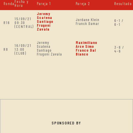
Fecha y
Ronda
Pareja 1
Pareja 2
Resultado
Hora
Jeremy
Scatena
15/09/21
Jordane Klein
6-1 /
Santiago
R16
09:30
Franck Damar
6-1
Frugoni
(CENTRAL)
Zavala
Jeremy
Maximiliano
16/09/21
Scatena
Arce Simo
3-6 /
R8
13:00
Santiago
Franco Dal
4-6
(CLUB)
Frugoni Zavala
Bianco
SPONSORED BY