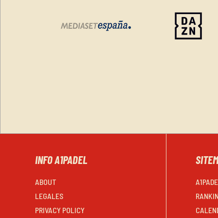
INFO A1PADEL
SITE
ABOUT
A1PAD
LEGALES
RANKI
PRIVACY POLICY
CALEN