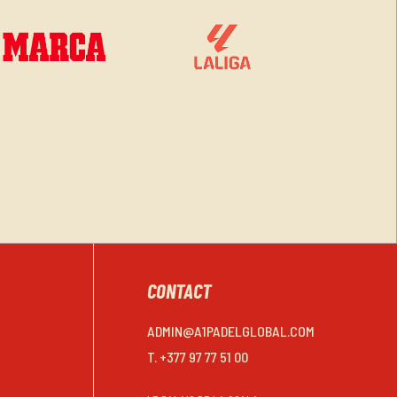
CONTACT
ADMIN@A1PADELGLOBAL.COM
T. +377 97 77 51 00