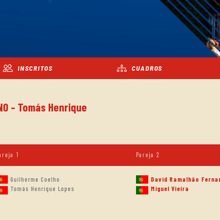
INSCRITOS
CUADROS
INO - Tomás Henrique
areja 1
Pareja 2
Guilherme Coelho
David Ramalhão Ferna
Tomás Henrique Lopes
Miguel Vieira