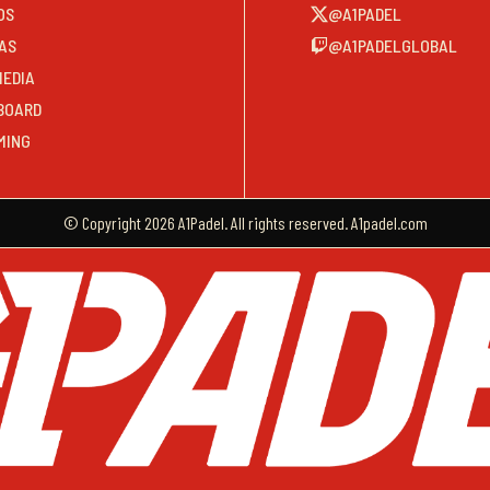
OS
@A1PADEL
AS
@A1PADELGLOBAL
MEDIA
BOARD
MING
© Copyright 2026 A1Padel. All rights reserved. A1padel.com