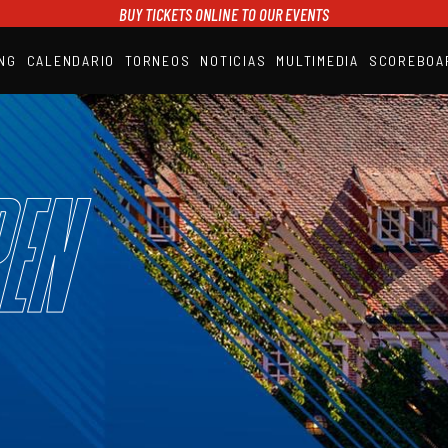
BUY TICKETS ONLINE TO OUR EVENTS
NG
CALENDARIO
TORNEOS
NOTICIAS
MULTIMEDIA
SCOREBOA
A1PADEL
RANKING
CALENDARIO
TORNEOS
NOTICIAS
en
MULTIMEDIA
SCOREBOARD
STREAMING