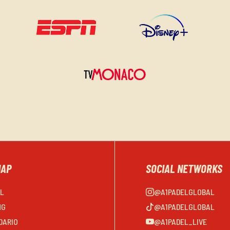
MAP
SOCIAL NETWORKS
EL
@A1PADELGLOBAL
NG
@A1PADELGLOBAL
DARIO
@A1PADEL_LIVE