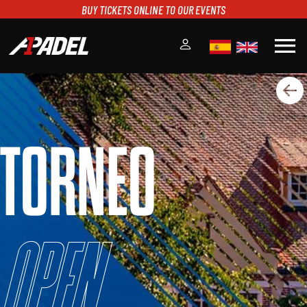
BUY TICKETS ONLINE TO OUR EVENTS
menu
A1PADEL
RANKING
CALENDARIO
TORNEO
TORNEOS
NOTICIAS
MULTIMEDIA
SCOREBOARD
STREAMING
Open