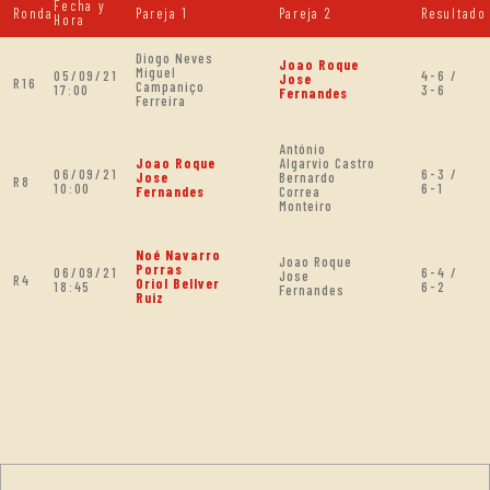
Fecha y
Ronda
Pareja 1
Pareja 2
Resultado
Hora
Diogo Neves
Joao Roque
Miguel
05/09/21
4-6 /
Jose
R16
Campaniço
17:00
3-6
Fernandes
Ferreira
António
Joao Roque
Algarvio Castro
06/09/21
6-3 /
Jose
Bernardo
R8
10:00
6-1
Fernandes
Correa
Monteiro
Noé Navarro
Joao Roque
Porras
06/09/21
6-4 /
Jose
R4
Oriol Bellver
18:45
6-2
Fernandes
Ruiz