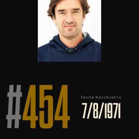
#
454
Fecha Nacimiento
7/8/1971