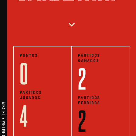
expand_more
PUNTOS
PARTIDOS
GANADOS
0
2
PARTIDOS
JUGADOS
PARTIDOS
PERDIDOS
4
2