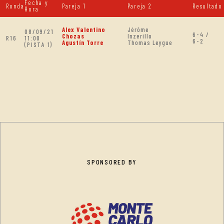
Fecha y
Ronda
Pareja 1
Pareja 2
Resultado
Hora
Alex Valentino
Jérôme
08/09/21
6-4 /
Chozas
Inzerillo
R16
11:00
6-2
Agustín Torre
Thomas Leygue
(PISTA 1)
SPONSORED BY