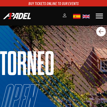
BUY TICKETS ONLINE TO OUR EVENTS
menu
A1PADEL
RANKING
CALENDARIO
TORNEO
TORNEOS
NOTICIAS
MULTIMEDIA
SCOREBOARD
STREAMING
Open