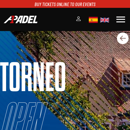
BUY TICKETS ONLINE TO OUR EVENTS
menu
A1PADEL
RANKING
CALENDARIO
TORNEO
TORNEOS
NOTICIAS
MULTIMEDIA
SCOREBOARD
STREAMING
Open