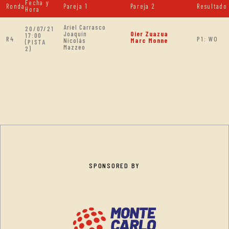
Fecha y
Ronda
Pareja 1
Pareja 2
Resultado
Hora
Ariel Carrasco
20/07/21
Joaquín
Oier Zuazua
17:00
R4
P1: WO
Nicolás
Marc Monne
(PISTA
Mazzeo
2)
SPONSORED BY