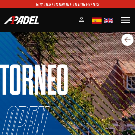
BUY TICKETS ONLINE TO OUR EVENTS
menu
A1PADEL
RANKING
CALENDARIO
TORNEO
TORNEOS
NOTICIAS
MULTIMEDIA
SCOREBOARD
STREAMING
Open