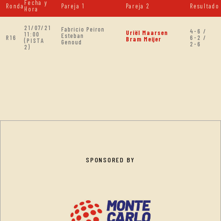
Fecha y
Ronda
Pareja 1
Pareja 2
Resultado
Hora
21/07/21
Fabricio Peiron
4-6 /
Uriël Maarsen
11:00
Esteban
R16
6-2 /
Bram Meijer
(PISTA
Genoud
2-6
2)
SPONSORED BY