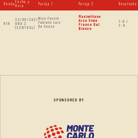
Fecha y
Ronda
Pareja 1
Pareja 2
Resultado
Hora
Maximiliano
Nico Faccin
23/06/2021
Arce Simo
1-6 /
Fabiano Luiz
R16
ORD.3
Franco Dal
3-6
De Souza
(CENTRAL)
Bianco
SPONSORED BY