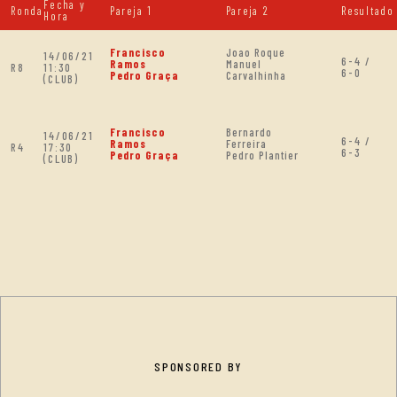
Fecha y
Ronda
Pareja 1
Pareja 2
Resultado
Hora
Francisco
Joao Roque
14/06/21
6-4 /
Ramos
Manuel
R8
11:30
6-0
Pedro Graça
Carvalhinha
(CLUB)
Francisco
Bernardo
14/06/21
6-4 /
Ramos
Ferreira
R4
17:30
6-3
Pedro Graça
Pedro Plantier
(CLUB)
SPONSORED BY