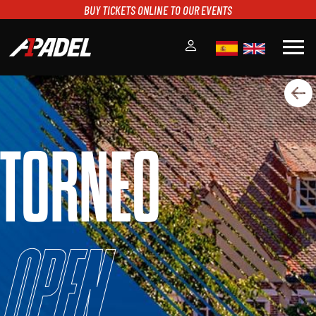
BUY TICKETS ONLINE TO OUR EVENTS
menu
A1PADEL
RANKING
CALENDARIO
TORNEO
TORNEOS
NOTICIAS
MULTIMEDIA
SCOREBOARD
STREAMING
Open