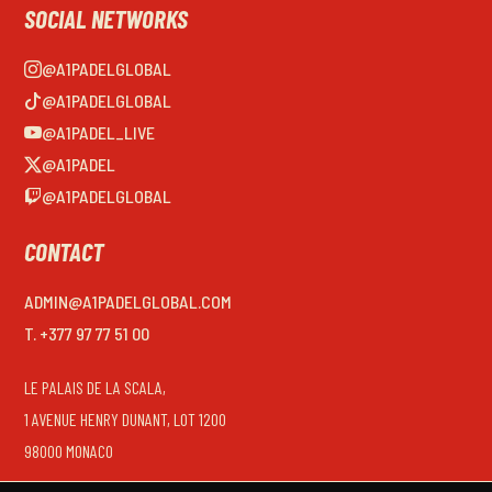
SOCIAL NETWORKS
@A1PADELGLOBAL
@A1PADELGLOBAL
@A1PADEL_LIVE
@A1PADEL
@A1PADELGLOBAL
CONTACT
ADMIN@A1PADELGLOBAL.COM
T. +377 97 77 51 00
LE PALAIS DE LA SCALA,
1 AVENUE HENRY DUNANT, LOT 1200
98000 MONACO