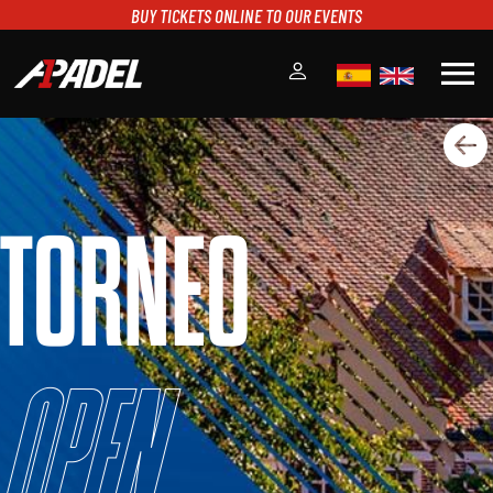
BUY TICKETS ONLINE TO OUR EVENTS
menu
A1PADEL
RANKING
CALENDARIO
TORNEO
TORNEOS
NOTICIAS
MULTIMEDIA
SCOREBOARD
STREAMING
Open