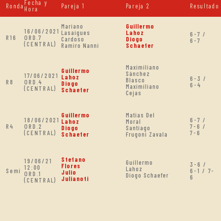
Fecha y
Ronda
Pareja 1
Pareja 2
Resultado
Hora
Mariano
Guillermo
16/06/2021
Lasaigues
Lahoz
6-7 /
R16
ORD.7
Cardoso
Diogo
6-7
(CENTRAL)
Ramiro Nanni
Schaefer
Maximiliano
Guillermo
Sánchez
17/06/2021
Lahoz
6-3 /
Blasco
R8
ORD.4
Diogo
6-4
Maximiliano
(CENTRAL)
Schaefer
Cejas
Guillermo
Matias Del
18/06/2021
6-7 /
Lahoz
Moral
R4
ORD.2
7-6 /
Diogo
Santiago
(CENTRAL)
7-6
Schaefer
Frugoni Zavala
Stefano
19/06/21
Guillermo
3-6 /
Flores
12:00
Lahoz
Semi
6-1 / 7-
Julio
ORD.1
Diogo Schaefer
6
Julianoti
(CENTRAL)