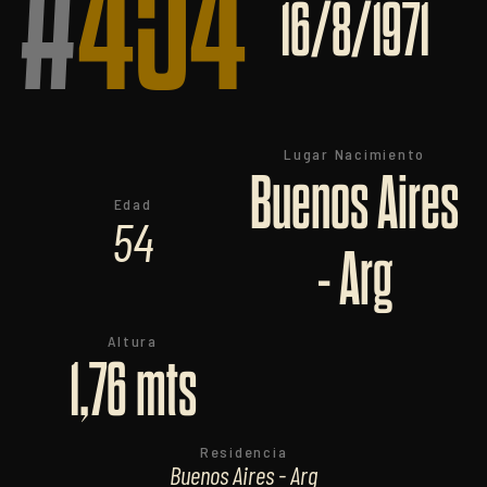
#
454
16/8/1971
Lugar Nacimiento
Buenos Aires
Edad
54
- Arg
Altura
1,76 mts
Residencia
Buenos Aires - Arg