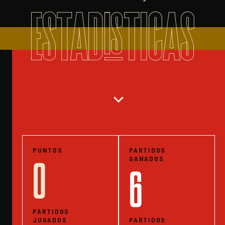
ESTADISTICAS
expand_more
PUNTOS
PARTIDOS
GANADOS
0
6
PARTIDOS
JUGADOS
PARTIDOS