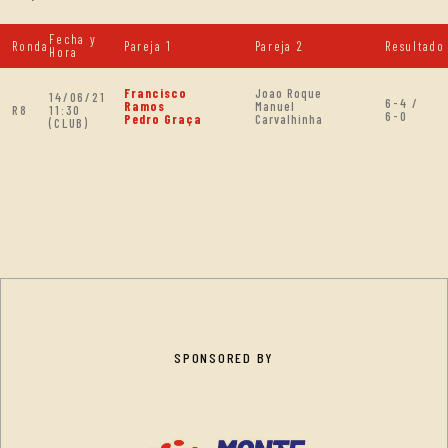
Fecha y
Ronda
Pareja 1
Pareja 2
Resultado
Hora
Francisco
Joao Roque
14/06/21
6-4 /
Ramos
Manuel
R8
11:30
6-0
Pedro Graça
Carvalhinha
(CLUB)
SPONSORED BY