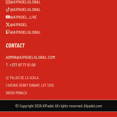
@A1PADELGLOBAL
@A1PADELGLOBAL
@A1PADEL_LIVE
@A1PADEL
@A1PADELGLOBAL
CONTACT
ADMIN@A1PADELGLOBAL.COM
T. +377 97 77 51 00
LE PALAIS DE LA SCALA,
1 AVENUE HENRY DUNANT, LOT 1200
98000 MONACO
© Copyright 2026 A1Padel. All rights reserved. A1padel.com