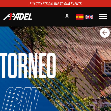
BUY TICKETS ONLINE TO OUR EVENTS
menu
A1PADEL
RANKING
CALENDARIO
TORNEO
TORNEOS
NOTICIAS
MULTIMEDIA
SCOREBOARD
STREAMING
Open