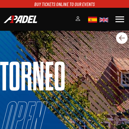
BUY TICKETS ONLINE TO OUR EVENTS
menu
A1PADEL
RANKING
CALENDARIO
TORNEO
TORNEOS
NOTICIAS
MULTIMEDIA
SCOREBOARD
STREAMING
Open