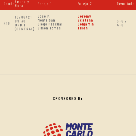
Fecha y
Ronda
Pareja 1
Pareja 2
Resultado
Hora
Jose P.
Jeremy
16/06/21
Montalban
Scatena
09:30
3-6 /
R16
Diego Pascual
Benjamin
ORD.1
4-6
Simon Tomas
Tison
(CENTRAL)
SPONSORED BY