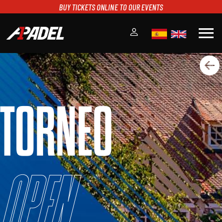
BUY TICKETS ONLINE TO OUR EVENTS
menu
A1PADEL
RANKING
CALENDARIO
TORNEO
TORNEOS
NOTICIAS
MULTIMEDIA
SCOREBOARD
STREAMING
Open