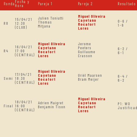
Fecha y
Ronda
Pareja 1
Pareja 2
Resultado
Hora
Miguel Oliveira
Julien Toniutti
15/04/21
Cayetano
0-6 /
Thomas
R8
12:30
Rocafort
1-6
Mitjana
(CLUB)
Lores
Miguel Oliveira
Jerome
16/04/21
Cayetano
Peeters
6-2 /
R4
17:00
Rocafort
Guillaume
6-1
(CENTRAL)
Lores
Crasson
Miguel Oliveira
17/04/21
Cayetano
Uriël Maarsen
6-4 /
Semi
18:30
Rocafort
Bram Meijer
6-2
(CENTRAL)
Lores
Miguel Oliveira
18/04/21
Adrien Maigret
Cayetano
P1: WO
Final
16:00
Benjamin Tison
Rocafort
Justifica
(CENTRAL)
Lores