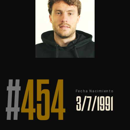
#
454
Fecha Nacimiento
3/7/1991