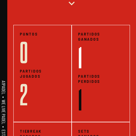
expand_more
PUNTOS
PARTIDOS
GANADOS
0
1
PARTIDOS
JUGADOS
PARTIDOS
PERDIDOS
2
A1PADEL • WE LIVE PADEL • ESTADISTICAS
1
TIEBREAK
SETS