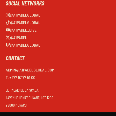
SOCIAL NETWORKS
@A1PADELGLOBAL
@A1PADELGLOBAL
@A1PADEL_LIVE
@A1PADEL
@A1PADELGLOBAL
CONTACT
ADMIN@A1PADELGLOBAL.COM
T. +377 97 77 51 00
LE PALAIS DE LA SCALA,
1 AVENUE HENRY DUNANT, LOT 1200
98000 MONACO