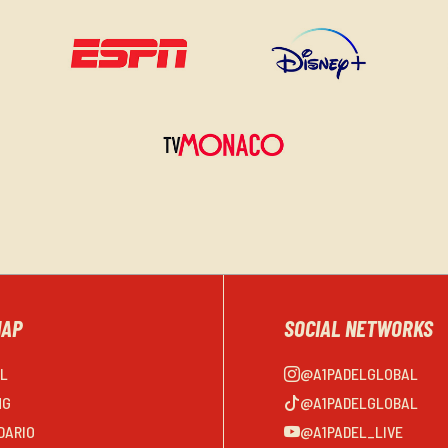
MAP
SOCIAL NETWORKS
EL
@A1PADELGLOBAL
NG
@A1PADELGLOBAL
DARIO
@A1PADEL_LIVE