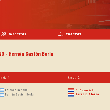
INSCRITOS
CUADROS
NO - Hernán Gastón Borla
areja 1
Pareja 2
Esteban Genoud
M. Popovich
Horacio Adorno
Hernán Gastón Borla