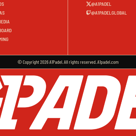
OS
@A1PADEL
AS
@A1PADELGLOBAL
MEDIA
BOARD
MING
© Copyright 2026 A1Padel. All rights reserved. A1padel.com