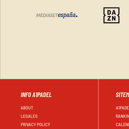
INFO A1PADEL
SITE
ABOUT
A1PAD
LEGALES
RANKI
PRIVACY POLICY
CALEN