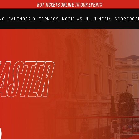
BUY TICKETS ONLINE TO OUR EVENTS
NG
CALENDARIO
TORNEOS
NOTICIAS
MULTIMEDIA
SCOREBOA
A1PADEL
RANKING
CALENDARIO
TORNEOS
NOTICIAS
aster
MULTIMEDIA
SCOREBOARD
STREAMING
)