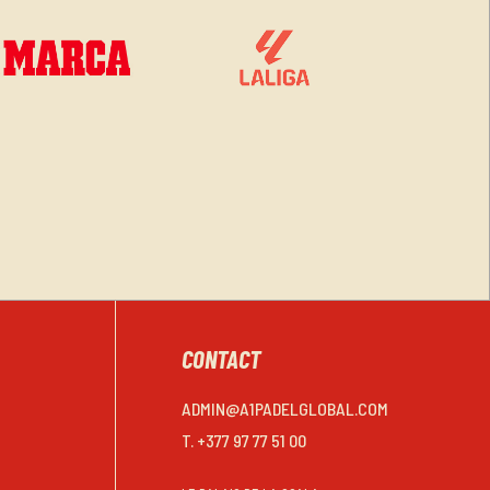
CONTACT
ADMIN@A1PADELGLOBAL.COM
T. +377 97 77 51 00