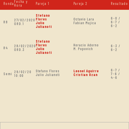
Fecha y
Ronda
Pareja 1
Pareja 2
Resultado
Hora
Stefano
6-0 /
Flores
Octavio Lara
27/02/2020
R8
6-7 /
Julio
Fabian Mujica
ORD.1
6-2
Julianoti
Stefano
Flores
Horacio Adorno
28/02/2020
6-3 /
R4
Julio
M. Popovich
ORD.3
6-2
Julianoti
6-7 /
Stefano Flores
Leonel Aguirre
29/02/20
Semi
7-6 /
Julio Julianoti
Cristian Ozan
10:00
4-6