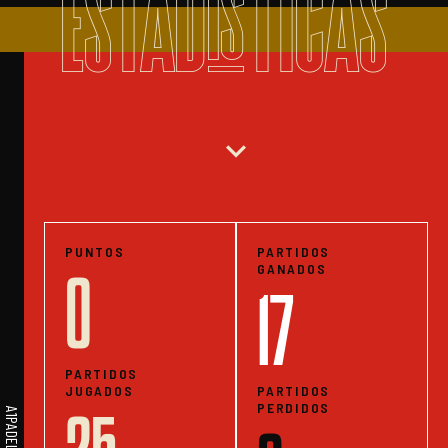
ESTADISTICAS
expand_more
PUNTOS
PARTIDOS
GANADOS
0
17
PARTIDOS
JUGADOS
PARTIDOS
PERDIDOS