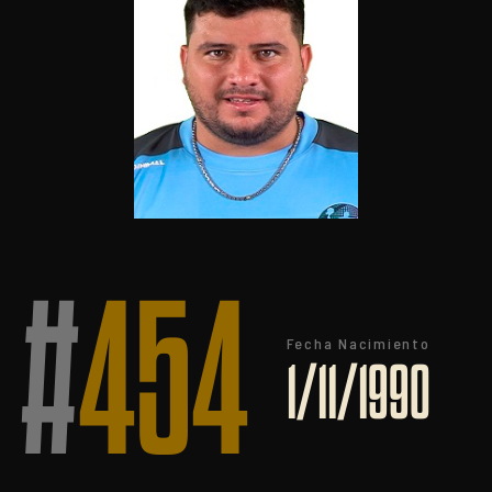
#
454
Fecha Nacimiento
1/11/1990