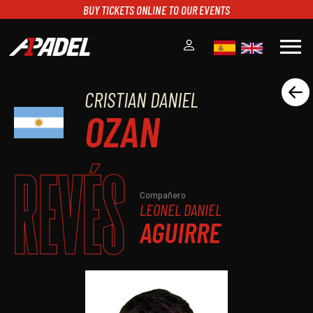
BUY TICKETS ONLINE TO OUR EVENTS
menu
CRISTIAN DANIEL
A1PADEL
OZAN
RANKING
CALENDARIO
TORNEOS
REVÉS
NOTICIAS
MULTIMEDIA
Compañero
LEONEL DANIEL
SCOREBOARD
AGUIRRE
STREAMING