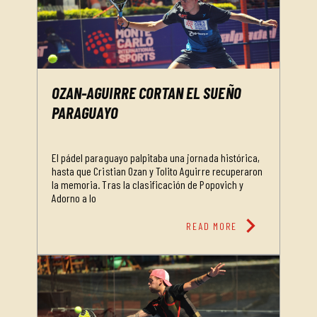
OZAN-AGUIRRE CORTAN EL SUEÑO
PARAGUAYO
El pádel paraguayo palpitaba una jornada histórica,
hasta que Cristian Ozan y Tolito Aguirre recuperaron
la memoria. Tras la clasificación de Popovich y
Adorno a lo
chevron_right
READ MORE