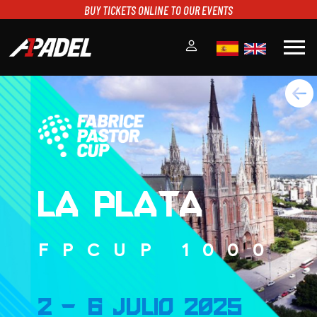
BUY TICKETS ONLINE TO OUR EVENTS
menu
A1PADEL
RANKING
CALENDARIO
TORNEOS
NOTICIAS
MULTIMEDIA
LA PLATA
SCOREBOARD
STREAMING
FPCUP 1000
2 - 6 Julio 2025