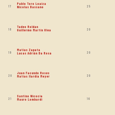
Pablo Toro Loaiza
17
25
Nicolas Bassano
Tadeo Roldan
18
20
Guillermo Martín Olea
Matias Zapata
19
20
Lucas Adrián Da Rosa
Juan Facundo Roses
20
20
Matias Ilardia Meyer
Santino Nicocia
21
16
Mauro Lombardi