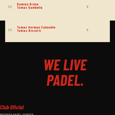
Damian Bruno
22
0
Tomas Gambella
Tomas German Cabandie
23
0
Tobias Rizzutti
WE LIVE
PADEL.
Club Oficial
DISTRITO PADEL CENTER