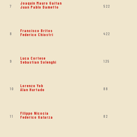
Joaquin Mauro Gaitan
7
522
Juan Pablo Dametto
Francisco Britos
8
422
Federico Chiostri
Luca Cortese
9
135
Sebastian Solenghi
Lorenzo Yob
10
88
Alan Hurtado
Filippo Nicocia
11
82
Federico Galarza