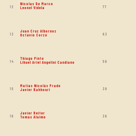
Nicolas De Marco
12
77
Leonel Videla
Juan Cruz Albornoz
13
63
Octavio Corzo
Thiago Pinto
14
56
Lihuel Ariel Angelini Candiano
Matias Nicolás Prado
15
38
Javier Bahhouri
Javier Reiter
16
36
Tomas Alaimo