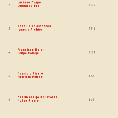
Luciano Puppo
2
1477
Leonardo Yob
Joaquín De Astoreca
3
1210
Ignacio Archieri
Francisco Maier
4
1198
Felipe Calleja
Mauricio Rivero
5
645
Fabricio Peiron
Martin Araujo De Lizarza
6
621
Mateo Rivero