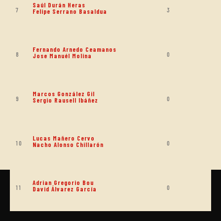
Saúl Durán Heras
7
3
Felipe Serrano Basaldua
Fernando Arnedo Ceamanos
8
0
Jose Manuél Molina
Marcos González Gil
9
0
Sergio Rausell Ibáñez
Lucas Mañero Cervo
10
0
Nacho Alonso Chillarón
Adrian Gregorio Bou
11
0
David Álvarez García