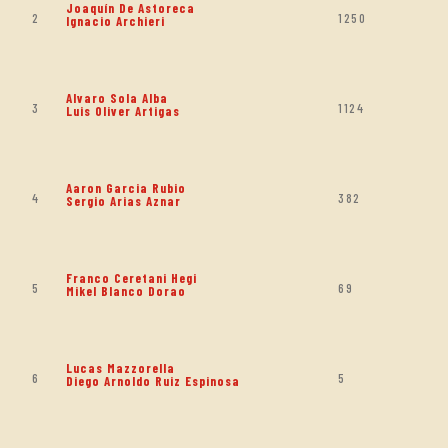
Joaquín De Astoreca
2
1250
Ignacio Archieri
Alvaro Sola Alba
3
1124
Luis Oliver Artigas
Aaron Garcia Rubio
4
382
Sergio Arias Aznar
Franco Ceretani Hegi
5
69
Mikel Blanco Dorao
Lucas Mazzorella
6
5
Diego Arnoldo Ruiz Espinosa